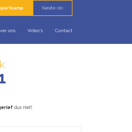
Sportkamp
Karate-do
ver ons
Video's
Contact
k:
1
erief
dus niet!