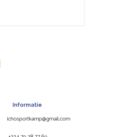
d
Informatie
ichosportkamp@gmail.com
+324 79 28 77 69