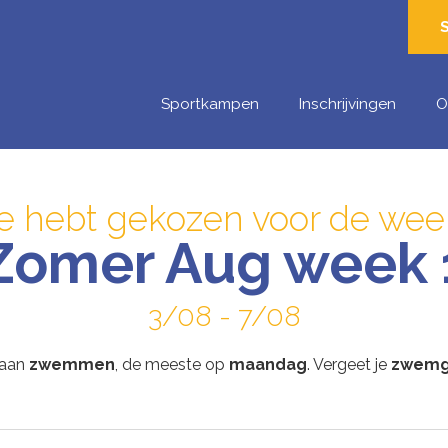
Sportkampen
Inschrijvingen
O
e hebt gekozen voor de wee
Zomer Aug week 
3/08 - 7/08
gaan
zwemmen
, de meeste op
maandag
. Vergeet je
zwemg