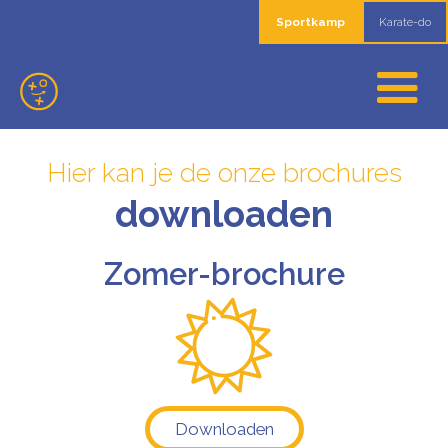
Sportkamp
Karate-do
Hier kan je de onze brochures
downloaden
Zomer-brochure
Downloaden