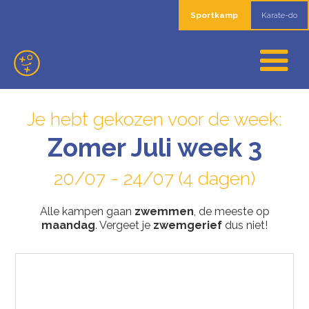
Sportkamp
Karate-do
Je hebt gekozen voor de week:
Zomer Juli week 3
20/07 - 24/07 (4 dagen)
Alle kampen gaan
zwemmen
, de meeste op
maandag
. Vergeet je
zwemgerief
dus niet!