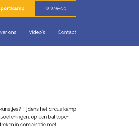
Sportkamp
Karate-do
ver ons
Video's
Contact
e kunstjes? Tijdens het circus kamp
htsoefeningen, op een bal lopen,
streken in combinatie met