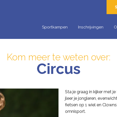
Sportkampen
Inschrijvingen
O
Kom meer te weten over:
Circus
Sta je graag in kijker met j
jleer je jongleren, evenwic
fietsen op 1 wiel en Clown
omnisport.