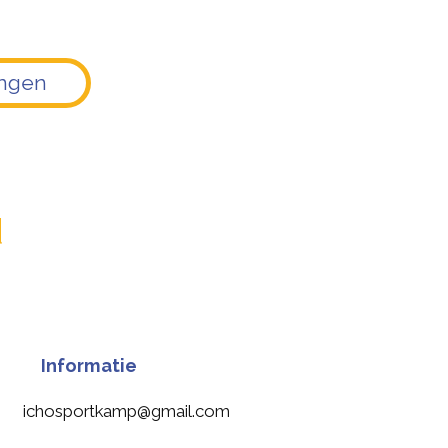
ingen
d
Informatie
ichosportkamp@gmail.com