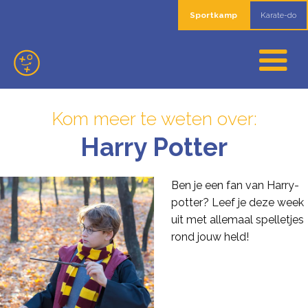
Sportkamp
Karate-do
Kom meer te weten over:
Harry Potter
Ben je een fan van Harry-
potter? Leef je deze week
uit met allemaal spelletjes
rond jouw held!