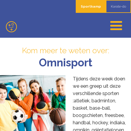
Sportkamp
Karate-do
Kom meer te weten over:
Omnisport
Tijdens deze week doen
we een greep uit deze
verschillende sporten
:atletiek, badminton,
basket, base-ball,
boogschieten, freesbee,
handbal, hockey, indiaka,
omnikin, oriëntatielopen,